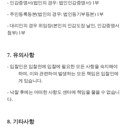
-
인감증명서
(
법인의 경우
:
법인인감증명서
) 1
부
-
주민등록등본
(
법인의 경우
:
법인등기부등본
) 1
부
-
대리인의 경우 위임장
(
본인의 인감도장 날인
,
인감증명서
첨부
) 1
부
7.
유의사항
-
입찰인은 입찰전에 입찰에 필요한 모든 사항을 숙지해야
하며
,
이와 관련하여 발생하는 모든 책임은 입찰인에
게 있습니다
.
-
낙찰 후에는 어떠한 사항도 센터에 책임을 물을 수 없습니
다
.
8.
기타사항