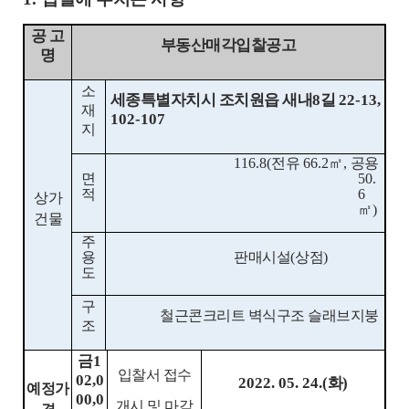
공 고
부동산매각입찰공고
명
소
세종특별자치시 조치원읍 새내
8
길
22-13,
재
102-107
지
116.8(
전유
66.2
㎡
,
공용
면
50.
적
6
상가
㎡
)
건물
주
용
판매시설
(
상점
)
도
구
철근콘크리트 벽식구조 슬래브지붕
조
금
1
입찰서 접수
02,0
2022. 05. 24.(
화
)
예정가
00,0
개시 및 마감