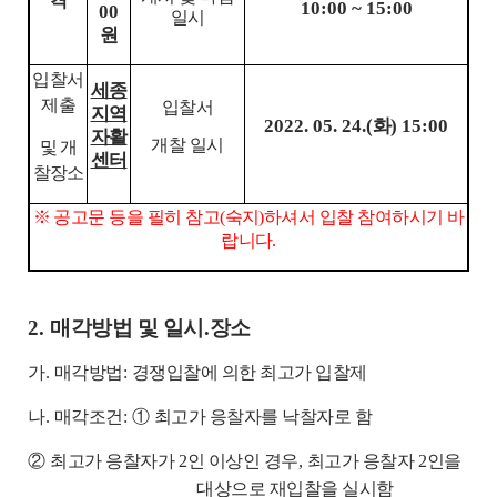
격
10:00 ~ 15:00
00
일시
원
입찰서
세종
제출
입찰서
지역
2022. 05. 24.(
화
) 15:00
자활
개찰 일시
및 개
센터
찰장소
※
공고문 등을 필히 참고
(
숙지
)
하셔서 입찰 참여하시기 바
랍니다
.
2.
매각방법 및 일시
.
장소
가
.
매각방법
:
경쟁입찰에 의한 최고가 입찰제
나
.
매각조건
:
①
최고가 응찰자를 낙찰자로 함
②
최고가 응찰자가
2
인 이상인 경우
,
최고가 응찰자
2
인을
대상으로 재입찰을 실시함