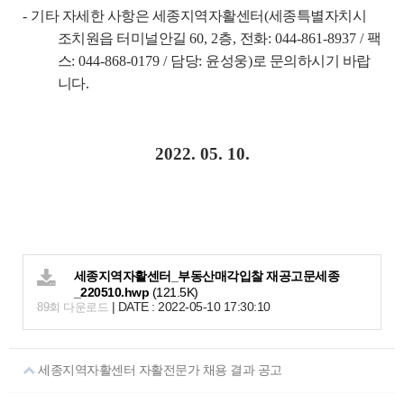
-
기타 자세한 사항은 세종지역자활센터
(
세종특별자치시
조치원읍 터미널안길
60, 2
층
,
전화
: 044-861-8937 /
팩
스
: 044-868-0179 /
담당
:
윤성웅
)
로 문의하시기 바랍
니다
.
2022. 05. 10.
세종지역자활센터_부동산매각입찰 재공고문세종
_220510.hwp
(121.5K)
|
DATE : 2022-05-10 17:30:10
89회 다운로드
세종지역자활센터 자활전문가 채용 결과 공고