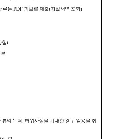
 서류는
PDF
파일로 제출
(
자필서명 포함
)
한함
)
1
부
.
서류의 누락
,
허위사실을 기재한 경우 임용을 취