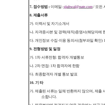
7.
접수방법
:
이메일
:
sjjahwal@nate.com
/
모든
8.
제출서류
가
.
이력서 및 자기소개서
나
.
자격증사본 및 경력
(
재직
)
증명서
(
해당자에 
다
.
개인정보 수집
·
이용 동의서
(
첨부파일 확인
) 
9.
전형방법 및 일정
가
. 1
차 서류전형
:
합격자 개별통보
나
. 2
차 면접
: 1
차 합격자에 한함
다
.
최종합격자 개별 통보 발표
10.
기 타
가
.
제출된 서류는 일체 반환하지 않으며
,
제출 
소합니다
.