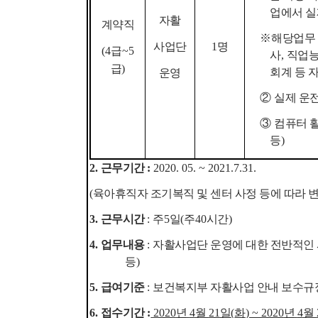
업에서 실
자활
계약직
※
해당업무 
사업단
1
명
(4
급
~5
사
,
직업
급
)
회계 등 
운영
②
실제 운
③
컴퓨터 
등
)
2.
근무기간
:
2020. 05. ~ 2021.7.31.
(
육아휴직자 조기복직 및 센터 사정 등에 따라 
3.
근무시간
:
주
5
일
(
주
40
시간
)
4.
업무내용
:
자활사업단 운영에 대한 전반적인
등
)
5.
급여기준
:
보건복지부 자활사업 안내 보수규
6.
접수기간
:
2020
년
4
월
21
일
(
화
) ~ 2020
년
4
월