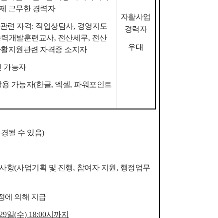
제 근무한 경력자
자활사업
관련 자격
:
직업상담사
,
경영지도
경력자
능력개발훈련교사
,
전산세무
,
전산
우대
자활지원관련 자격증 소지자
전 가능자
활용 가능자
(
한글
,
엑셀
,
파워포인트
변경될 수 있음
)
 사항
(
사업기획 및 진행
,
참여자 지원
,
행정업무
정에 의해 지급
29
일
(
수
) 18:00
시까지