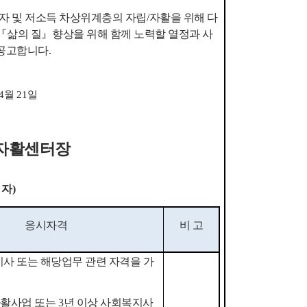
 및 저소득 차상위계층의 자립
/
자활을 위해 다
『
삶의 질
』
향상을 위해 함께 노력할 열정과 사
재공고합니다
.
4
월
21
일
자활센터장
 자
)
응시자격
비 고
사 또는 해당업무 관련 자격을 가
자활사업 또는
3
년 이상 사회복지사